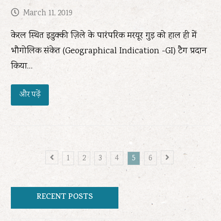
March 11, 2019
केरल स्थित इडुक्की ज़िले के पारंपरिक मरयूर गुड़ को हाल ही में
भौगोलिक संकेत (Geographical Indication -GI) टैग प्रदान
किया…
और पढ़ें
Page
Page
Page
Page
Page
Page
Previous
1
2
3
4
5
6
Next
RECENT POSTS