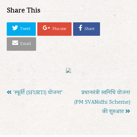
Share This
Tweet
Plus one
Share
Email
previous
next
“स्फूर्ति (SFURTI) योजना”
प्रधानमंत्री स्वनिधि योजना
post:
post:
(PM SVANidhi Scheme)
की शुरुआत